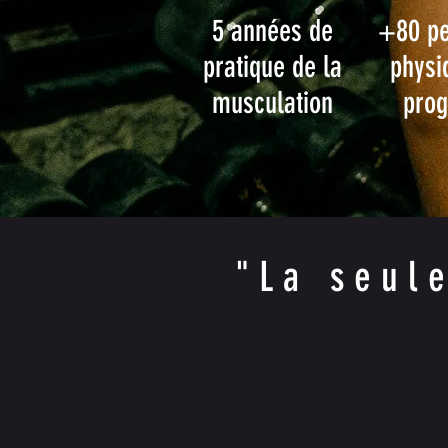
5 années de
+80 pe
pratique de la
physi
musculation
prog
"La seul