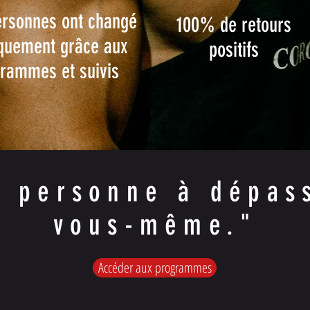
rsonnes ont changé
100% de retours
quement grâce aux
positifs
rammes et suivis
e personne à dépass
vous-même."
Accéder aux programmes