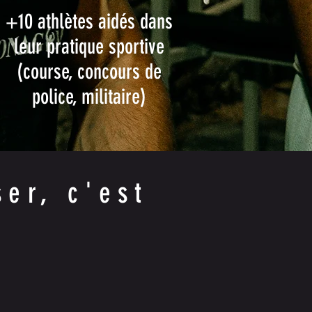
+10 athlètes aidés dans
leur pratique sportive
(course, concours de
police, militaire)
er, c'est