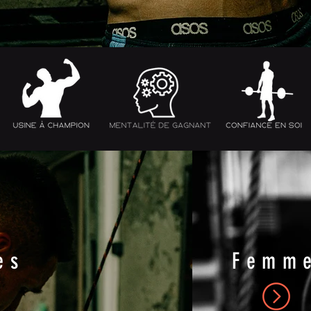
es
Femm