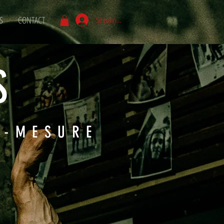
S
CONTACT
Se connecter
S
R-MESURE