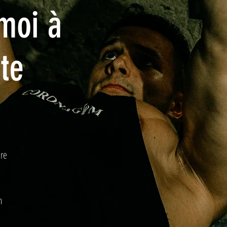
moi à
tte
bre
n